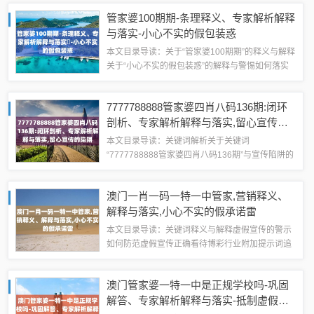
惑的相关解析与公众提醒澳门管家婆中奖规则概述
管家婆100期期-条理释义、专家解析解释
澳门管家婆游戏作为一种彩票游戏，其中奖规...
与落实​-小心不实的假包装惑
本文目录导读：关于“管家婆100期期”的释义与解释
关于“小心不实的假包装惑”的解释与警惕如何落实
以上关键词的建议公众对于虚假宣传的警惕管家婆
100期期”、“小心不实的假包装惑”等关键词的全面
7777788888管家婆四肖八码136期:闭环
释义、解释与落实，以及公众...
剖析、专家解析解释与落实,留心宣传的
陷阱
本文目录导读：关键词解析关于关键词
“7777788888管家婆四肖八码136期”与宣传陷阱的
警惕关键词解析1、7777788888：这可能是一组数
字，可能用于某种特定的识别或者代码。2、管家
澳门一肖一码一特一中管家,营销释义、
婆：通常指的是一种管理、监...
解释与落实,小心不实的假承诺雷
本文目录导读：关键词释义与解释虚假宣传的警示
如何防范虚假宣传正确看待博彩行业附加提示词追
加说明（小心不实的假承诺雷）关于澳门一肖一码
一特一中管家等相关词汇的解释与公众警惕虚假宣
澳门管家婆一特一中是正规学校吗-巩固
传的提醒关键词释义与解释1、澳门：指中华...
解答、专家解析解释与落实​-抵制虚假诱