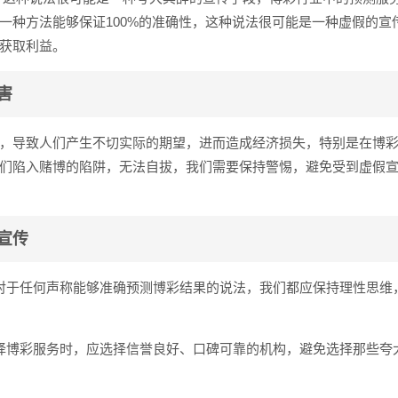
一种方法能够保证100%的准确性，这种说法很可能是一种虚假的宣
获取利益。
害
，导致人们产生不切实际的期望，进而造成经济损失，特别是在博
们陷入赌博的陷阱，无法自拔，我们需要保持警惕，避免受到虚假
宣传
对于任何声称能够准确预测博彩结果的说法，我们都应保持理性思维
择博彩服务时，应选择信誉良好、口碑可靠的机构，避免选择那些夸