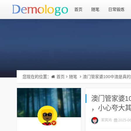
首页
随笔
日常锻炼
您现在的位置：
首页
随笔
澳门管家婆100中澳是真
澳门管家婆1
，小心夸大
索宾鸿
2025-06