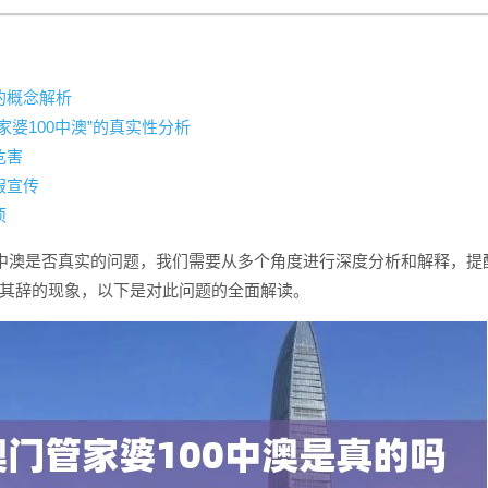
的概念解析
家婆100中澳”的真实性分析
危害
假宣传
项
0中澳是否真实的问题，我们需要从多个角度进行深度分析和解释，提
其辞的现象，以下是对此问题的全面解读。