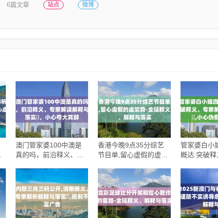
6篇文章
站点
微博
立
澳门管家婆100中澳是
香港今晚9点35分综艺
管家婆白小
释
真的吗，前沿释义、专
节目单,留心虚假的虚架
概达:突破
家解读解释与落实​，小
势-全链释义、解释与落
析解释与落实
心夸大其辞
实
宣传陷阱