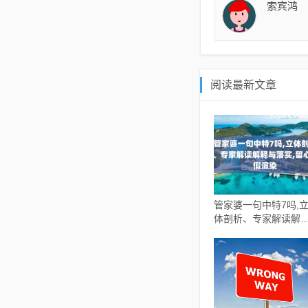
索宾鸿
阅读最新文章
管家婆一句中特7吗,
体剖析、专家解读解
与落实,留心虚假渲染