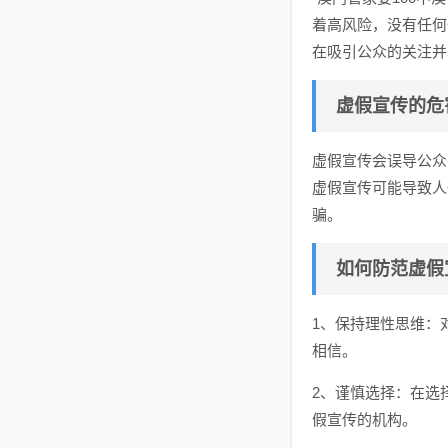
着高风险，没有任何
在吸引公众的关注并
虚假宣传的危
虚假宣传会误导公众
虚假宣传可能导致人
骗。
如何防范虚假
1、保持理性思维：
相信。
2、谨慎选择：在选
假宣传的机构。