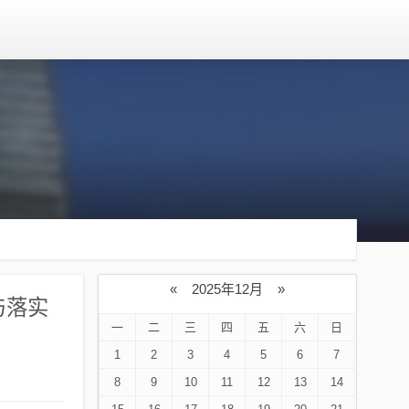
«
2025年12月
»
落实​
一
二
三
四
五
六
日
1
2
3
4
5
6
7
8
9
10
11
12
13
14