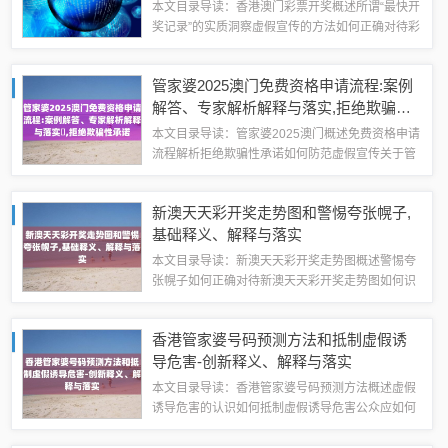
质
本文目录导读：香港澳门彩票开奖概述所谓“最快开
奖记录”的实质洞察虚假宣传的方法如何正确对待彩
票开奖实例分析公众应如何防范虚假宣传关于香港
澳门最快开奖记录与虚假宣传的洞察香港澳门彩票
管家婆2025澳门免费资格申请流程:案例
开奖概述香港和澳门的彩票开奖是广大彩...
解答、专家解析解释与落实​,拒绝欺骗性
承诺
本文目录导读：管家婆2025澳门概述免费资格申请
流程解析拒绝欺骗性承诺如何防范虚假宣传关于管
家婆2025澳门免费资格申请流程的解析与公众警惕
虚假宣传的提醒亲爱的读者们：大家好！今天我们
新澳天天彩开奖走势图和警惕夸张幌子,
将聚焦于“管家婆2025澳门免费...
基础释义、解释与落实
本文目录导读：新澳天天彩开奖走势图概述警惕夸
张幌子如何正确对待新澳天天彩开奖走势图如何识
别和防范虚假宣传关于新澳天天彩开奖走势图及相
关警惕虚假宣传的解析与提醒新澳天天彩开奖走势
香港管家婆号码预测方法和抵制虚假诱
图概述新澳天天彩开奖走势图是一种展示彩票...
导危害-创新释义、解释与落实
本文目录导读：香港管家婆号码预测方法概述虚假
诱导危害的认识如何抵制虚假诱导危害公众应如何
正确对待香港管家婆号码预测追加词解析与提醒关