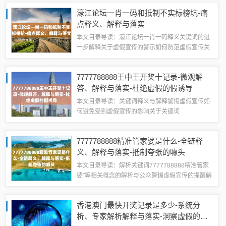
假宣传的提醒竞彩足球比分开奖的含义竞彩足球比
濠江论坛一肖一码和抵制不实标榜坑-痛
分开奖是指根据足球比赛的实时比分变化，进...
点释义、解释与落实
本文目录导读：濠江论坛一肖一码释义关键词的进
一步解释关于虚假宣传的警示如何防范虚假宣传关
于濠江论坛及类似平台的责任关于濠江论坛一肖一
码及相关话题的探讨与警示濠江论坛一肖一码释义
7777788888王中王开奖十记录-微观解
濠江论坛作为一个在线平台，可能涉及到各种...
答、解释与落实-杜绝虚假的假诱导
本文目录导读：关键词释义与解释警惕虚假宣传如
何避免受到虚假宣传的影响关于关键词
“7777788888王中王开奖十记录”的解释与警惕虚
假宣传的提醒关键词释义与解释1、7777788888：
7777788888精准管家婆是什么-全链释
此数字组合可能是一组特定的编码...
义、解释与落实-抵制夸张的噱头
本文目录导读：解析关键词7777788888精准管家
婆”等相关概念的解析与公众警惕虚假宣传的提醒解
析关键词1、7777788888精准管家婆：从字面上
看，“7777788888”可能是一组数字，至于其背后
香港澳门最快开奖记录是多少-系统分
的含义，需要...
析、专家解析解释与落实-洞察虚假的本