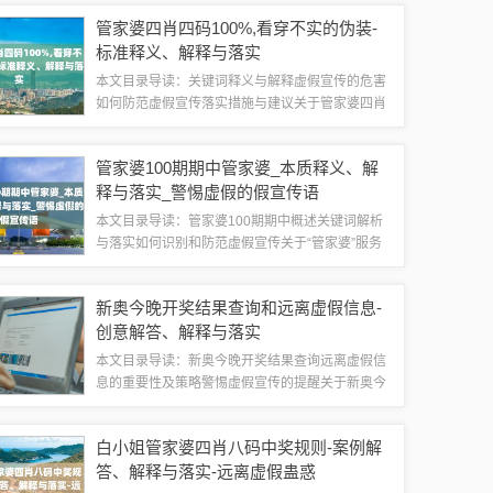
看，“7777788888”可能是一组数字，至于其背后
管家婆四肖四码100%,看穿不实的伪装-
的含义，需要...
标准释义、解释与落实
本文目录导读：关键词释义与解释虚假宣传的危害
如何防范虚假宣传落实措施与建议关于管家婆四肖
四码100%及其他相关词汇的真实解读与公众警惕
我们注意到社会上出现了一些关于“管家婆四肖四码
管家婆100期期中管家婆_本质释义、解
100%”的言论和宣传，以及一些与之...
释与落实_警惕虚假的假宣传语
本文目录导读：管家婆100期期中概述关键词解析
与落实如何识别和防范虚假宣传关于“管家婆”服务
的实际考察与评估关于管家婆100期期中及警惕虚
假宣传的全面解析管家婆100期期中概述管家婆作
新奥今晚开奖结果查询和远离虚假信息-
为一个流行词汇，通常指的是一种服...
创意解答、解释与落实
本文目录导读：新奥今晚开奖结果查询远离虚假信
息的重要性及策略警惕虚假宣传的提醒关于新奥今
晚开奖结果查询及相关信息的真实性与警惕虚假宣
传的提醒新奥今晚开奖结果查询关于新奥彩票今晚
白小姐管家婆四肖八码中奖规则-案例解
开奖结果的查询，是众多彩民关注的焦点，彩...
答、解释与落实-远离虚假蛊惑