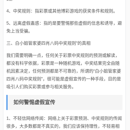
4、中奖规则：指彩票或其他博彩游戏的获奖条件和规则。
5、远离虚假蛊惑：指的是要警惕那些虚假的信息和诱导，避
免上当受骗。
三、白小姐管家婆四肖八码中奖规则”的真相
我们需要明确一点，任何关于彩票中奖规则的预测或解读，
都没有科学依据，彩票是一种随机游戏，中奖结果完全由随
机因素决定，任何预测都是不可靠的，所谓的“白小姐管家婆
四肖八码中奖规则”，很可能是虚假宣传的一种手段，目的是
吸引人们购买彩票或参与相关服务。
如何警惕虚假宣传
1、不轻信网络传闻：网络上关于彩票预测、中奖规则的传闻
很多，大多数都是不真实的，我们应该保持理性，不轻易相