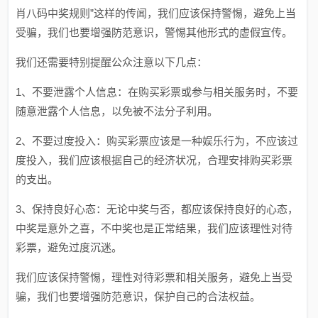
肖八码中奖规则”这样的传闻，我们应该保持警惕，避免上当
受骗，我们也要增强防范意识，警惕其他形式的虚假宣传。
我们还需要特别提醒公众注意以下几点：
1、不要泄露个人信息：在购买彩票或参与相关服务时，不要
随意泄露个人信息，以免被不法分子利用。
2、不要过度投入：购买彩票应该是一种娱乐行为，不应该过
度投入，我们应该根据自己的经济状况，合理安排购买彩票
的支出。
3、保持良好心态：无论中奖与否，都应该保持良好的心态，
中奖是意外之喜，不中奖也是正常结果，我们应该理性对待
彩票，避免过度沉迷。
我们应该保持警惕，理性对待彩票和相关服务，避免上当受
骗，我们也要增强防范意识，保护自己的合法权益。