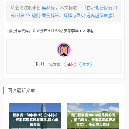
转载请注明来自
侯林捷
，本文标题：
《白小姐管家婆四
肖八码中奖规则-案例解答、解释与落实-远离虚假蛊惑》
百度分享代码，如果开启HTTPS请参考李洋个人博客
陆舒
7篇文章
站点
微博
阅读最新文章