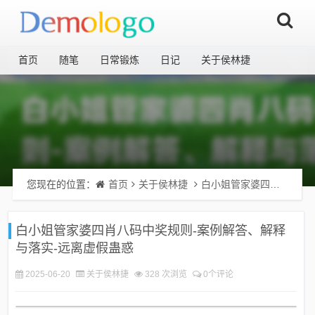
首页
随笔
日常锻炼
日记
关于侯林捷
您现在的位置：
首页
关于侯林捷
白小姐管家婆四肖八码中奖规则-案例解答、解释与落实-远离虚假蛊惑
白小姐管家婆四肖八码中奖规则-案例解答、解释
与落实-远离虚假蛊惑
2025-06-20
关于侯林捷
328 次浏览
0个评论