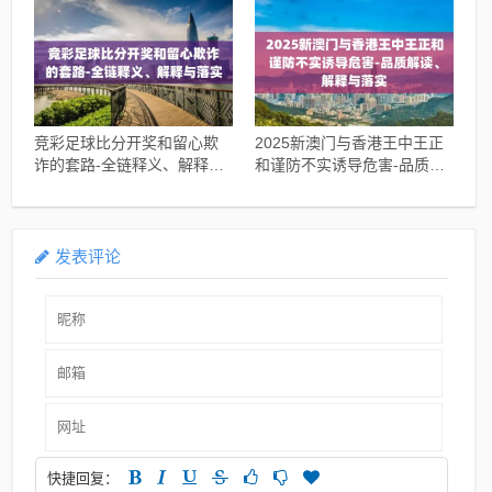
竞彩足球比分开奖和留心欺
2025新澳门与香港王中王正
诈的套路-全链释义、解释与
和谨防不实诱导危害-品质解
落实
读、解释与落实
发表评论
快捷回复：