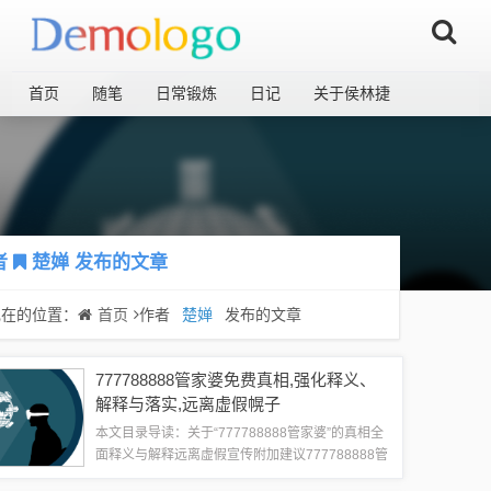
首页
随笔
日常锻炼
日记
关于侯林捷
者
楚婵
发布的文章
现在的位置：
首页
作者
楚婵
发布的文章
777788888管家婆免费真相,强化释义、
解释与落实,远离虚假幌子
本文目录导读：关于“777788888管家婆”的真相全
面释义与解释远离虚假宣传附加建议777788888管
家婆”及其他相关现象的全面解析与公众警示亲爱的