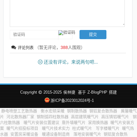
（暂无评论，
388
人围观）
评论列表
还没有评论，来说两句吧...
Copyright
2015-2025
侯林捷
基于
Z-BlogPHP
搭建
浙ICP备2023012024号-1
静电喷塑工艺散热器
衡水宏硕采暖
钢制散热器
钢铝复合散热器
冀馨暖气
片
河北散热器厂家
钢制弧四柱散热器
高层建筑暖气片
高压铸铝暖气片
钢
六柱散热器
暖气片安装位置建议
靠外墙暖气片
家用换热器
暖气片安装方
案
暖气片招投标项目
暖气片技术实力
柱式暖气片
写字楼暖气片
暖气热
水器
安置房采暖设备
暖通设备制造商
落地安装暖气片
钢铝复合散热