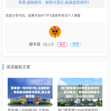
免费,细致解答、解释与落实,躲避虚假诱导》
百度分享代码，如果开启HTTPS请参考李洋个人博客
欧半双
9篇文章
站点
微博
阅读最新文章
管家婆一句中特7吗,立体剖
澳门管家婆100中澳是真的