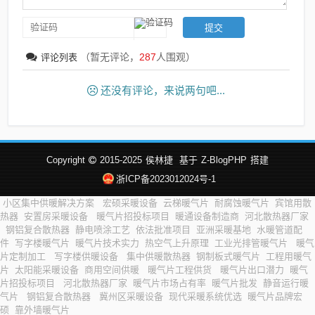
（暂无评论，
287
人围观）
评论列表
还没有评论，来说两句吧...
Copyright
2015-2025
侯林捷
基于
Z-BlogPHP
搭建
浙ICP备2023012024号-1
小区集中供暖解决方案
宏硕采暖设备
云梯暖气片
耐腐蚀暖气片
宾馆用散
热器
安置房采暖设备
暖气片招投标项目
暖通设备制造商
河北散热器厂家
钢铝复合散热器
静电喷涂工艺
依法批准项目
亚洲采暖基地
水暖管道配
件
写字楼暖气片
暖气片技术实力
热空气上升原理
工业光排管暖气片
暖气
片定制加工
写字楼供暖设备
集中供暖散热器
钢制板式暖气片
工程用暖气
片
太阳能采暖设备
商用空间供暖
暖气片工程供货
暖气片出口潜力
暖气
片招投标项目
河北散热器厂家
暖气片市场占有率
暖气片批发
静音运行暖
气片
钢铝复合散热器
冀州区采暖设备
现代采暖系统优选
暖气片品牌宏
硕
靠外墙暖气片