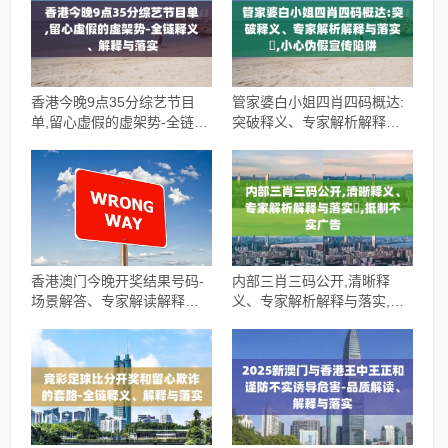
香港今晚9点35分综艺节目
管家婆白小姐四肖四码概达:
单,留心虚假的虚架势-全链释
突破释义、专家解析解释与
义、解释与落实
落实​,小心伪假宣传陷阱
香港澳门今晚开奖结果号码-
内部三肖三码公开,清晰释
场景解答、专家解读解释与
义、专家解析解释与落实​,抵
落实-谨防虚假美化陷阱
制不实广告