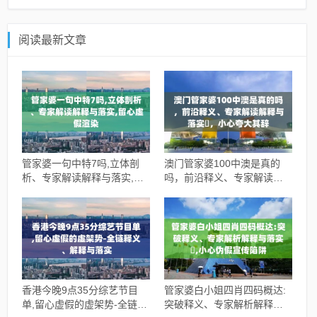
阅读最新文章
管家婆一句中特7吗,立体剖
澳门管家婆100中澳是真的
析、专家解读解释与落实,留
吗，前沿释义、专家解读解
心虚假渲染
释与落实​，小心夸大其辞
香港今晚9点35分综艺节目
管家婆白小姐四肖四码概达:
单,留心虚假的虚架势-全链释
突破释义、专家解析解释与