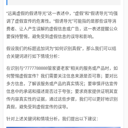
“远离虚假的假诱导光”这一表述中，“虚假”和“假诱导光”均强
调了虚假宣传的危害性。“假诱导光”可能指的是那些误导消
费者、让人产生误解的虚假信息或广告，这一表述提醒公众
要保持警惕，避免受到虚假信息的误导和影响。
假设我们的标题追加词为“如何识别真假”，那么我们可以结
合关键词进行如下情境分析：
在识别与“7777788888管家婆老家”相关的服务或产品时，如
何警惕虚假宣传？我们需要关注信息来源是否可靠；要对比
多方信息，了解该服务或产品的真实情况；要审慎评估宣传
信息中的承诺和描述是否过于夸张；要求商家提供证明其宣
传内容真实性的证据，通过这些步骤，我们可以更好地识别
真假，避免受到虚假宣传的误导。
针对上述关键词和情境分析，我们提出以下建议：