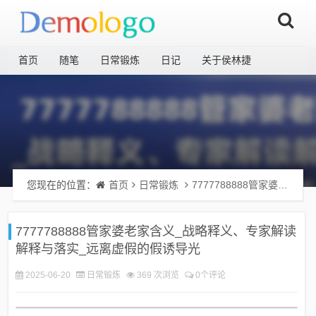
首页
随笔
日常锻炼
日记
关于侯林捷
您现在的位置：
首页
日常锻炼
7777788888管家婆老家含义_战略释义、专家解读解释与落实​_远离虚假的假诱导光
7777788888管家婆老家含义_战略释义、专家解读
解释与落实​_远离虚假的假诱导光
2025-06-20
日常锻炼
369 次浏览
0个评论